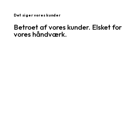
Det siger vores kunder
Betroet af vores kunder. Elsket for
vores håndværk.
Simon Juul
"Jeg var virkelig imponeret over den service,
jeg fik hos Diesel Clinic. De var
professionelle, grundige og fik hurtigt styr på
både olieservice og fejlfinding på min bil. Jeg
følte mig i trygge hænder hele vejen
igennem og kan klart anbefale Diesel Clinic
til andre."
Ahmed Raad
"Min oplevelse hos Diesel Clinic var helt i top.